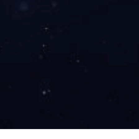
版权所有：星空平台
陕ICP备17003911号-2
网站地图
RSS
XML
地址：西安市未央宫李上壕村尚豪家园小区大门东侧B座2层10203房号 
技术支持：
动力无限
星空平台 主要经营 西安冷库,西安制冷设备,西安冷库设备,西安冷库
陕公网安备61011202000834
乐鱼·体育
|
九游·体育(jiuyou.com)官方网站
|
华体会平台
|
mk网站
_MK(中国)
|
ld体育网址_ld体育欢迎你
|
九游登陆入口
|
九游官方端网页
版登录入口
|
MK平台
|
世界杯网址大全_世界杯网站网页
|