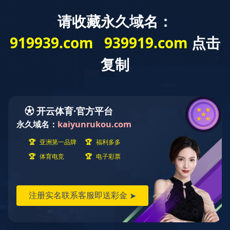
欢迎光临星空平台官方网站！
星空平台首页
冷库工程
压缩机系列
两器
星空online(中国)