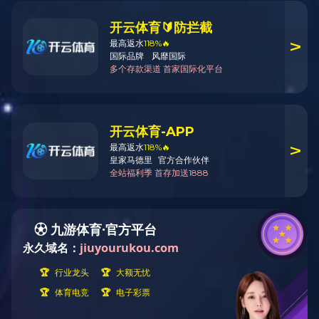
当前位置：
首页
>
新闻资讯
>
行业新闻
业务中心
BUSINESS CENTER
革新制冷
冷库工程
厨房冷库
随着夏季的脚
保鲜冷库
布会上，隆重推出
医药冷库
一、技术革新