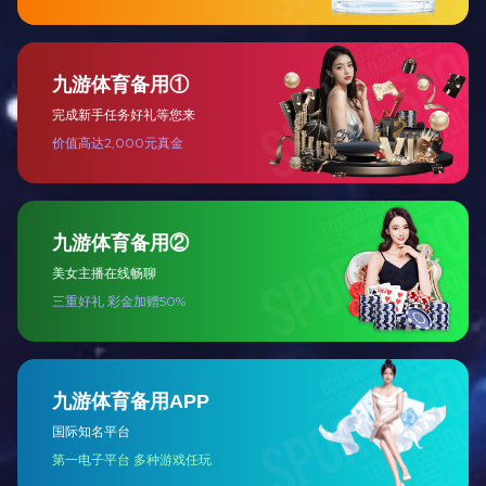
(2) 减少细胞内
(3) 细胞组织
相关服务
(4) 将食品迅速
(5) 食品在冻结
速冻冷库厂家
速冻冷库价格
三、
快速冷库
机组
速冻冷库制冷机组
四、速冻冷库机组
1.速冻技术先进
咨询热线
采用无霜速冻方式
4008015683
纪国际先进的制冷
2.速冻材料新颖
地址：西安市未央宫李上壕村
库体采用硬质聚氨
尚豪家园小区大门东侧B座2层
10203房号
要求。
冷库板特点：隔热
速冻冷库库板面板
3.速冻冷库装卸方
速冻冷库库板板壁
可根据用户需要随