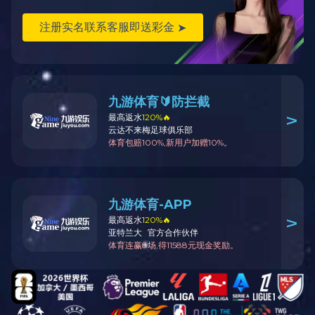
速冻冷库
饮品冷库
乳品冷库
预冷冷库
果品蔬菜冷库
冷藏冷冻冷库
酒店冷库
查看大图
宾馆冷库
超市冷库
详情内容
/ CO
压缩机系列
江苏雪梅半封闭压缩机
谷轮全封半封压缩机
德国北京比泽尔