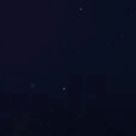
快速通道 EXPRESS LANE
项目直通车：
冷库工程
压缩机系列
两器
置顶推荐：
宾馆双温冷库
食品速冻隧道
超市配送
德国北京比泽尔
谷轮全封半封压缩机
江苏雪梅半封
苹果冷藏库
苹果冷库
香蕉保鲜冷库
苹果冷库安
锦翔炝锅中央厨房配送冷库