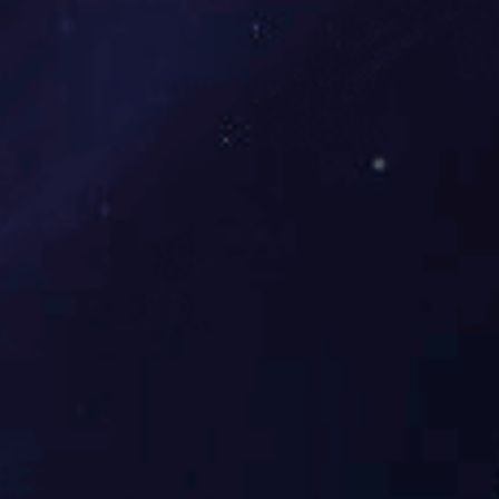
联系人：王总
联系电话：18792452316
座机：
400电话：4008015683
邮箱：
地址：西安市未央宫李上壕村尚豪家园
小区大门东侧B座2层10203房号
扫一扫更精彩