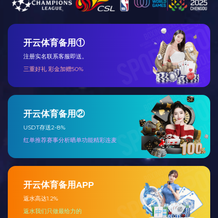
正规的谷轮压缩机
口。口也是镀铜的
两器系列
从接线端子上辨认
冷凝器
接线端子。无论他
封闭谷轮ZB/ZR
冷风机
从机芯上辨认
有人问了机芯是不
热门推荐
一拔皮赛往里吸得
蔬菜预冷库