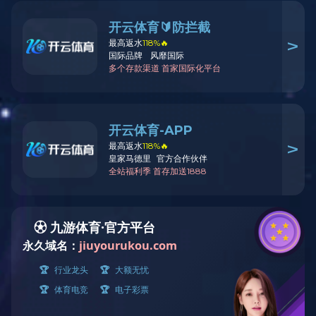
当前位置：
首页
>
新闻资讯
>
行业新闻
业务中心
BUSINESS CENTER
冷库工程
厨房冷库
不知道大家会辨认
保鲜冷库
医药冷库